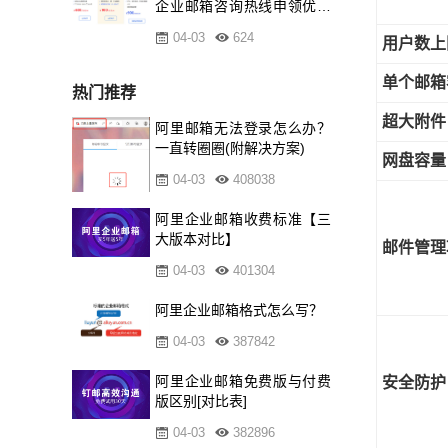
企业邮箱咨询热线申领优惠
资格
04-03
624
用户数上
单个邮箱
热门推荐
超大附件
阿里邮箱无法登录怎么办？
一直转圈圈(附解决方案)
网盘容量
04-03
408038
阿里企业邮箱收费标准【三
大版本对比】
邮件管理
04-03
401304
阿里企业邮箱格式怎么写？
04-03
387842
阿里企业邮箱免费版与付费
安全防护
版区别[对比表]
04-03
382896