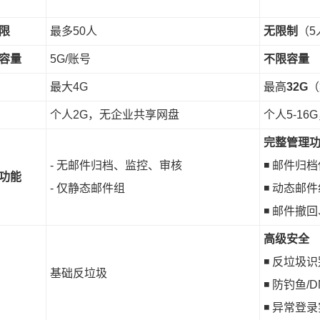
限
最多50人
无限制
（5
容量
5G/账号
不限容量
最大4G
最高
32G
（
个人2G，无企业共享网盘
个人5-16
完整管理
- 无邮件归档、监控、审核
◾ 邮件归档
功能
- 仅静态邮件组
◾ 动态邮
◾ 邮件撤
高级安全
◾ 反垃圾识
基础反垃圾
◾ 防钓鱼/
◾ 异常登