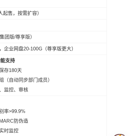
人起售，按需扩容）
集团版/尊享版）
G，企业网盘20-100G（尊享版更大）
功能支持
保存180天
件组（自动同步部门成员）
回、监控、审核
别率>99.9%
DMARC防伪造
录实时监控