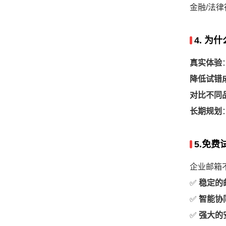
金融/法
4. 为
真实体验
降低试错
对比不同
长期规划
5.免
企业邮箱
✅
稳定的
✅
智能协
✅
强大的