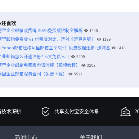
你还喜欢
阿里企业邮箱收费吗 2026免费版限制全解析
1245
阿里邮箱免费版 vs 付费版对比，选对才是真省钱！
1199
⚠️Yahoo邮箱迁移阿里邮箱立享5折！免费数据迁移+送域名
1418
企业邮箱怎么开通注册？5大免费入口
5499
阿里企业邮箱免费版申请流程【视频教程】
3202
阿里企业邮箱服务合同（免费下载）
5517
箱技术深耕
共享支付宝安全体系
2
新闻中心
关于我们