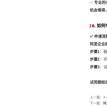
✅
专业的
机会难得
6. 如
✅
申请流
阿里企业
步骤1
：
步骤2
：
步骤3
：
试用期结
上一篇：
⚡
下一篇：
阿