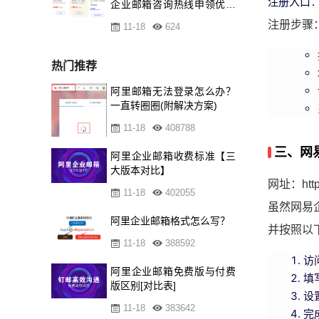
注册入口
：
企业邮箱咨询热线申领优惠
资格
注册步骤
11-18
624
热门推荐
阿里邮箱无法登录怎么办？
一直转圈圈(附解决方案)
11-18
408788
三、网
阿里企业邮箱收费标准【三
大版本对比】
网址：https
11-18
402055
虽然网易
阿里企业邮箱格式怎么写？
并按照以
11-18
388592
访
阿里企业邮箱免费版与付费
填
版区别[对比表]
设
11-18
383642
完