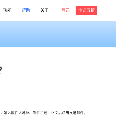
功能
帮助
关于
登录
申请五折
？
扭，
输入收件人地址、邮件主题、正文后点击发送邮件。