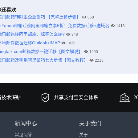
你还喜欢
腾讯邮箱转阿里企业邮箱 【完整迁移步骤】
858
⚠️Yahoo邮箱迁移阿里邮箱立享5折！免费数据迁移+送域名
1418
腾讯邮箱转阿里邮箱，标签怎么转?
948
本地邮件数据迁移Outlook+IMAP
1028
dingtalk.com邮箱数据一键迁移【图文解说】
1490
腾讯邮箱迁移到阿里邮箱七大步骤【图文教程】
2213
箱技术深耕
共享支付宝安全体系
2
新闻中心
关于我们
常见问答
关于