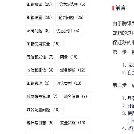
邮箱搬家（15）
反垃圾选项（6）
前言
邮箱设置（19）
登录问题（25）
由于腾讯
密码问题（8）
优惠折扣（5）
邮箱的过
保迁移的
邮箱使用安全（15）
第一步：
写信和发信（7）
网盘（18）
成
收信和删信（4）
域名解析（12）
自
邮箱管理（3）
退信类型（13）
第二步：
成员帐号管理（7）
域名管理（7）
登
开
域名配置问题（10）
使
口
统计与日志（5）
安全策略（10）
监