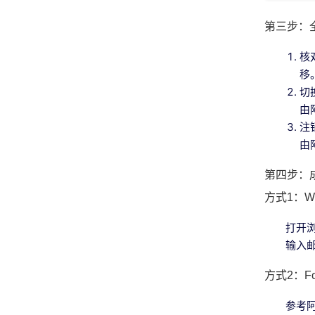
第三步：
核
移
切
由
注
由
第四步：
方式1：We
打开浏览
输入
方式2：Fo
参考阿