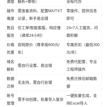
速度
解析+审核）
全程代办
操作
需准备资料、配置MX/TXT
零操作，提供信息
难度
记录，新手易出错
即可
售后
仅工单/智能客服，响应慢
24×7人工服务，问
服务
（通常24小时）
题秒解
价格
官网原价（尊享版600元/
专属折扣（最低300
优惠
年）
元/年）
域名
免费代配置，专业
需自行设置，易出错
解析
工程师操作
数据
免费迁移旧邮箱数
无支持，需自行处理
迁移
据
账号
一键批量生成，支
需手动创建，批量导入复杂
管理
持Excel导入