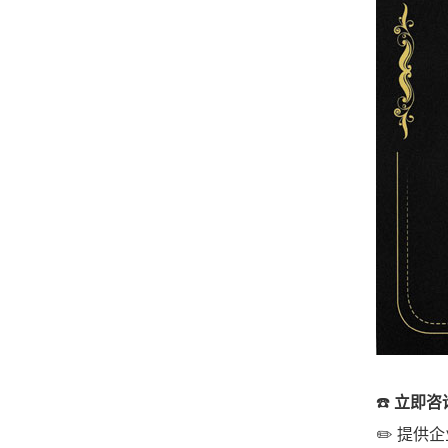
☎️
立即咨
✏️ 提