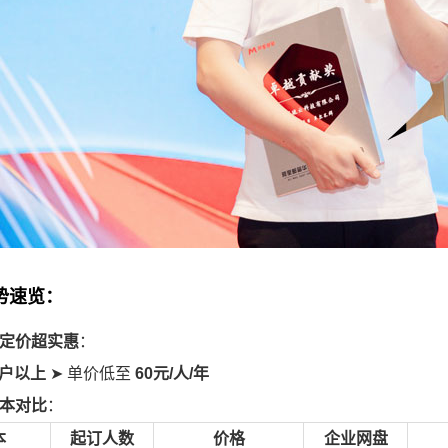
势速览：
定价超实惠
：
用户以上
➤ 单价低至
60元/人/年
本对比
：
本
起订人数
价格
企业网盘