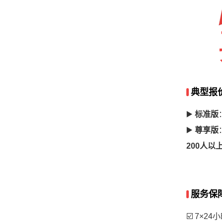
典型报
▶️
标准版
▶️
尊享版
200人以
服务保
☑️ 7×