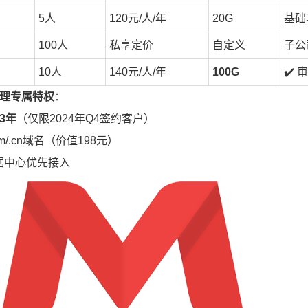
5人
120元/人/年
20G
基础
100人
私享定价
自定义
子公
10人
140元/人/年
100G
✔️
理专属特权
：
3年
（仅限2024年Q4签约客户）
om/.cn域名（价值198元）
数据中心优先接入