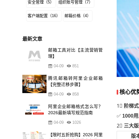
安全管理（5）
组织账号管理（7）
客户端配置（16）
邮箱价格（4）
最新文章
邮箱工具对比【主流营销管
理】
04-09
851
腾讯邮箱转阿里企业邮箱
【完整迁移步骤】
核心优
04-09
858
1⃣
阶梯式
阿里企业邮箱格式怎么写？
2026最新填写规范指南
✅
1000
04-09
1026
2⃣
三大版
【限时五折抢购】2026 阿里
版