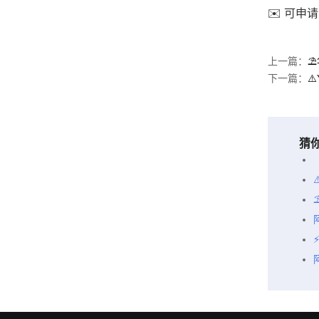
✉️ 可申
上一篇：
⛱
下一篇：
⚠
猜