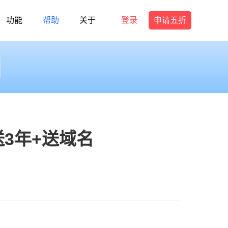
功能
帮助
关于
登录
申请五折
3年+送域名