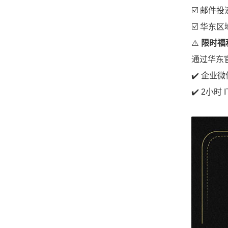
☑️ 邮件
☑️ 华东
⚠️
限时福利
通过华东
✔️ 企业
✔️ 2小