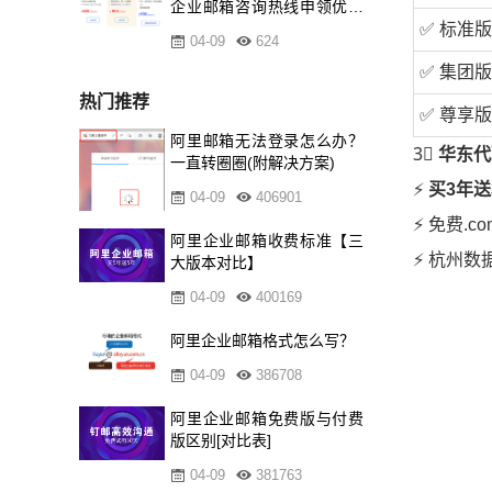
企业邮箱咨询热线申领优惠
资格
✅ 标准版
04-09
624
✅ 集团版
热门推荐
✅ 尊享版
阿里邮箱无法登录怎么办？
3⃣
华东代
一直转圈圈(附解决方案)
⚡
买3年送
04-09
406901
⚡ 免费.c
阿里企业邮箱收费标准【三
⚡ 杭州
大版本对比】
04-09
400169
阿里企业邮箱格式怎么写？
04-09
386708
阿里企业邮箱免费版与付费
版区别[对比表]
04-09
381763