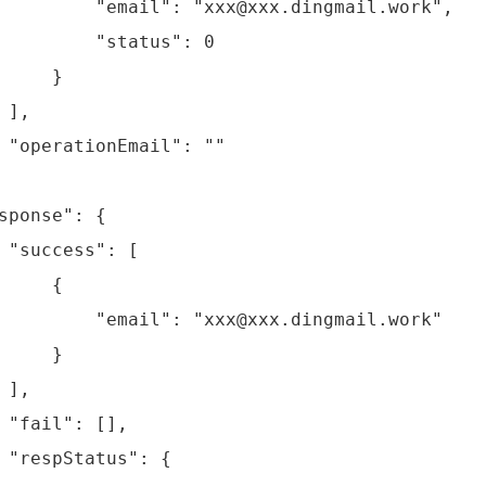
         "email": "xxx@xxx.dingmail.work",

         "status": 0

     }

 ],

 "operationEmail": ""

sponse": {

 "success": [

     {

         "email": "xxx@xxx.dingmail.work"

     }

 ],

 "fail": [],

 "respStatus": {
