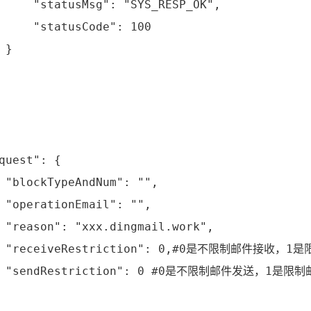
     "statusMsg": "SYS_RESP_OK",

     "statusCode": 100

}

quest": {

 "blockTypeAndNum": "",

 "operationEmail": "",

 "reason": "xxx.dingmail.work",

  "receiveRestriction": 0,#0是不限制邮件接收，1
  "sendRestriction": 0 #0是不限制邮件发送，1是限制