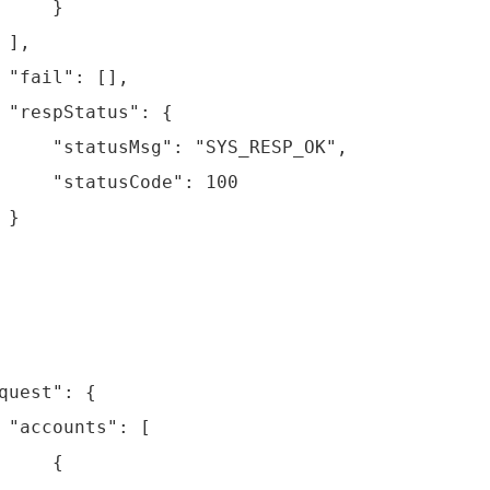
     }

 ],

 "fail": [],

 "respStatus": {

     "statusMsg": "SYS_RESP_OK",

     "statusCode": 100

}

quest": {

 "accounts": [

     {
