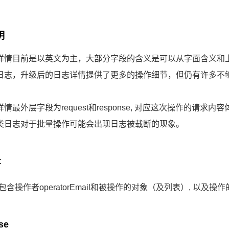
明
详情目前是以英文为主，大部分字段的含义是可以从字面含义和上下文
日志，升级后的日志详情提供了更多的操作细节，但仍有许多不
情最外层字段为request和response, 对应这次操作的请求
类日志对于批量操作可能会出现日志被载断的现象。
t
st中包含操作者operatorEmail和被操作的对象（及列表）, 以及
se