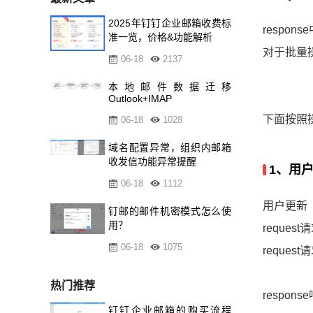
2025年钉钉企业邮箱收费标
respo
准一览，价格&功能解析
对于批量操
06-18
2137
本地邮件数据迁移
Outlook+IMAP
下面按照操
06-18
1028
域名配置异常，组织内邮箱
收发信功能异常提醒
1、用
06-18
1112
用户更新
钉邮的邮件机密模式怎么使
用？
reques
06-18
1075
reques
热门推荐
respon
钉钉企业邮箱的购买流程