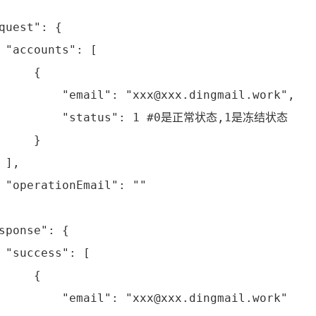
quest": {

 "accounts": [

     {

         "email": "xxx@xxx.dingmail.work",

          "status": 1 #0是正常状态,1是冻结状态

     }

 ],

 "operationEmail": ""

sponse": {

 "success": [

     {

         "email": "xxx@xxx.dingmail.work"
