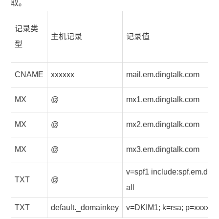
取。
记录类
主机记录
记录值
型
CNAME
xxxxxx
mail.em.dingtalk.com
MX
@
mx1.em.dingtalk.com
MX
@
mx2.em.dingtalk.com
MX
@
mx3.em.dingtalk.com
v=spf1 include:spf.em.ding
TXT
@
all
TXT
default._domainkey
v=DKIM1; k=rsa; p=xxxxxx