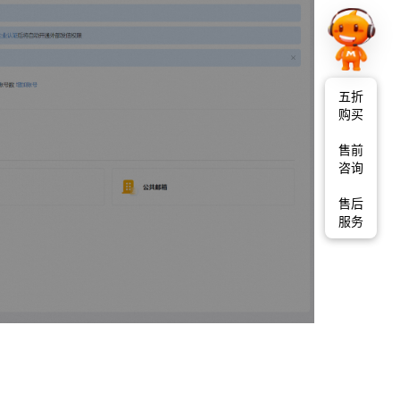
五折
购买
售前
咨询
售后
服务